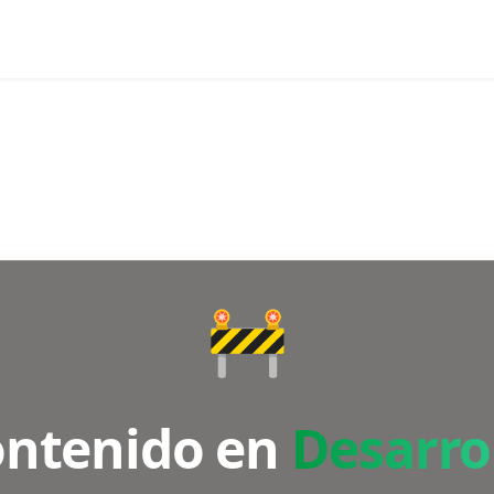
🚧
ntenido en
Desarro